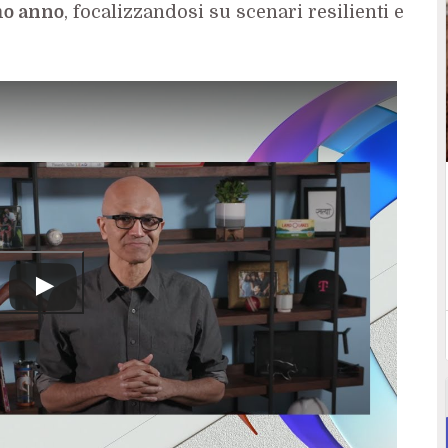
mo anno
, focalizzandosi su scenari resilienti e