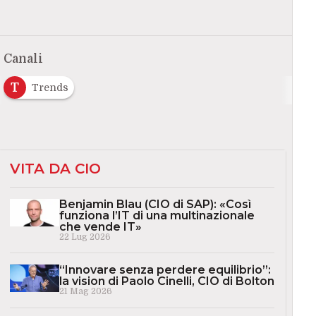
Canali
T
Trends
VITA DA CIO
Benjamin Blau (CIO di SAP): «Così
funziona l’IT di una multinazionale
che vende IT»
22 Lug 2026
“Innovare senza perdere equilibrio”:
la vision di Paolo Cinelli, CIO di Bolton
21 Mag 2026