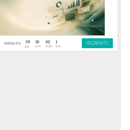
59
16
42
1
ISCRIVITI
Inizia tra