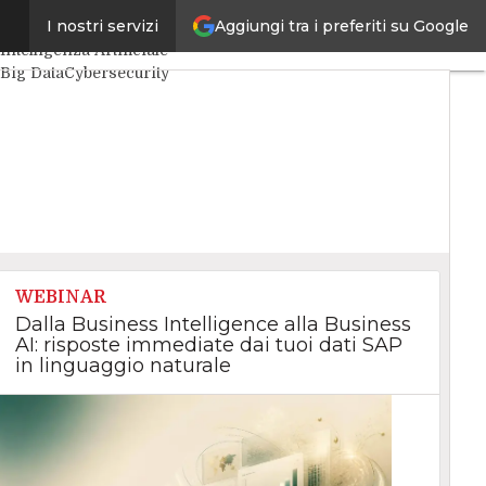
Aggiungi tra i preferiti su Google
I nostri servizi
Ultimi articoli
Intelligenza Artificiale
Big Data
Cybersecurity
Data Center
Internet4Things
VitaDaCIO
Agile4Executive
WEBINAR
Dalla Business Intelligence alla Business
AI: risposte immediate dai tuoi dati SAP
in linguaggio naturale