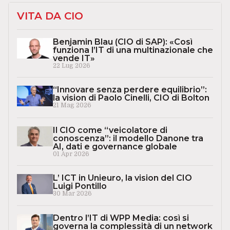
VITA DA CIO
Benjamin Blau (CIO di SAP): «Così
funziona l’IT di una multinazionale che
vende IT»
22 Lug 2026
“Innovare senza perdere equilibrio”:
la vision di Paolo Cinelli, CIO di Bolton
21 Mag 2026
Il CIO come “veicolatore di
conoscenza”: il modello Danone tra
AI, dati e governance globale
01 Apr 2026
L’ ICT in Unieuro, la vision del CIO
Luigi Pontillo
30 Mar 2026
Dentro l’IT di WPP Media: così si
governa la complessità di un network