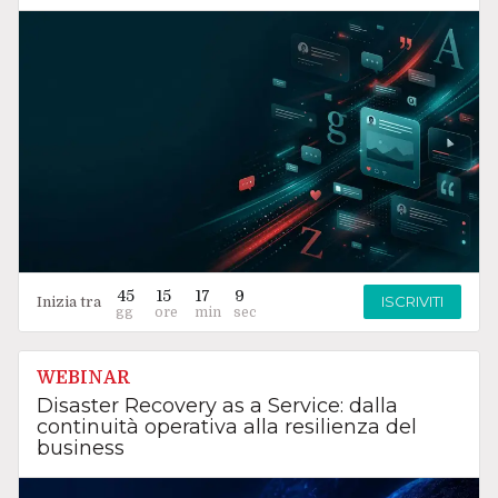
45
15
17
8
ISCRIVITI
Inizia tra
WEBINAR
Disaster Recovery as a Service: dalla
continuità operativa alla resilienza del
business