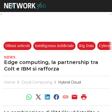
Edge computing, la partnership
Ultimi articoli
Intelligenza Artificiale
Big Data
Cybers
NEWS
Edge computing, la partnership tra
Colt e IBM si rafforza
Home
Cloud Computing
Hybrid Cloud