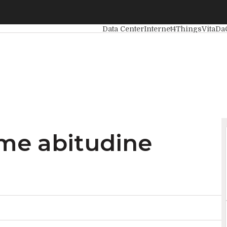
e abitudine quotidiana
Ultimi articoli
Intelligenza Artificia
Data Center
Internet4Things
VitaDa
ome abitudine