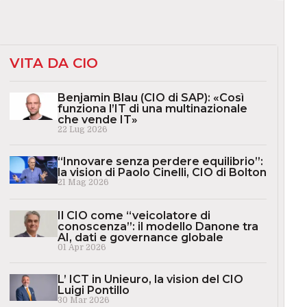
VITA DA CIO
Benjamin Blau (CIO di SAP): «Così
funziona l’IT di una multinazionale
che vende IT»
22 Lug 2026
“Innovare senza perdere equilibrio”:
la vision di Paolo Cinelli, CIO di Bolton
21 Mag 2026
Il CIO come “veicolatore di
conoscenza”: il modello Danone tra
AI, dati e governance globale
01 Apr 2026
L’ ICT in Unieuro, la vision del CIO
Luigi Pontillo
30 Mar 2026