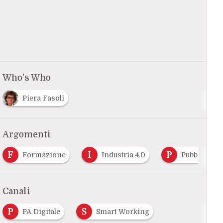
Who's Who
Piera Fasoli
Argomenti
I
P
ne
Industria 4.0
Pubblica Amministrazione
Canali
P
S
PA Digitale
Smart Working