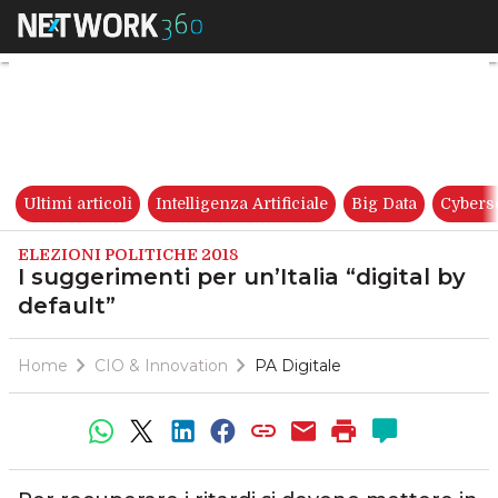
I suggerimenti per un’Italia “d
Ultimi articoli
Intelligenza Artificiale
Big Data
Cybers
ELEZIONI POLITICHE 2018
I suggerimenti per un’Italia “digital by
default”
Home
CIO & Innovation
PA Digitale