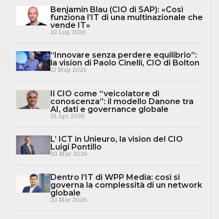
Benjamin Blau (CIO di SAP): «Così
funziona l’IT di una multinazionale che
vende IT»
22 Lug 2026
“Innovare senza perdere equilibrio”:
la vision di Paolo Cinelli, CIO di Bolton
21 Mag 2026
Il CIO come “veicolatore di
conoscenza”: il modello Danone tra
AI, dati e governance globale
01 Apr 2026
L’ ICT in Unieuro, la vision del CIO
Luigi Pontillo
30 Mar 2026
Dentro l’IT di WPP Media: così si
governa la complessità di un network
globale
23 Mar 2026