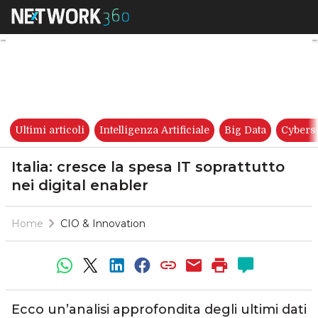
Italia: cresce la spesa IT sopra
Ultimi articoli
Intelligenza Artificiale
Big Data
Cybers
Italia: cresce la spesa IT soprattutto
nei digital enabler
Home
CIO & Innovation
Ecco un’analisi approfondita degli ultimi dati