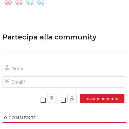
Partecipa alla community
N
Em
0
COMMENTI