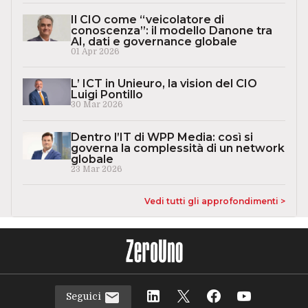
Il CIO come “veicolatore di
conoscenza”: il modello Danone tra
AI, dati e governance globale
01 Apr 2026
L’ ICT in Unieuro, la vision del CIO
Luigi Pontillo
30 Mar 2026
Dentro l’IT di WPP Media: così si
governa la complessità di un network
globale
23 Mar 2026
Vedi tutti gli approfondimenti >
Seguici