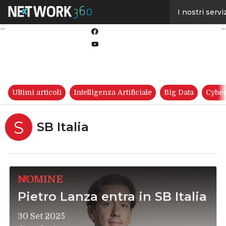
Linkedin
I nostri servi
Twitter
Facebook
Youtube-
play
Ultimi articoli
Intelligenza Artificiale
Big Data
Cyber
S
SB Italia
NOMINE
Pietro Lanza entra in SB Italia
30 Set 2025