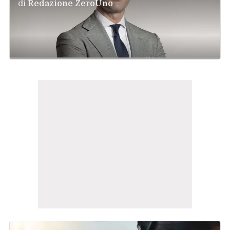
di
Redazione ZeroUno