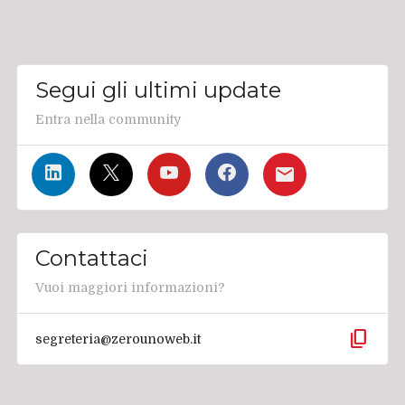
Segui gli ultimi update
Entra nella community
Contattaci
Vuoi maggiori informazioni?
content_copy
segreteria@zerounoweb.it