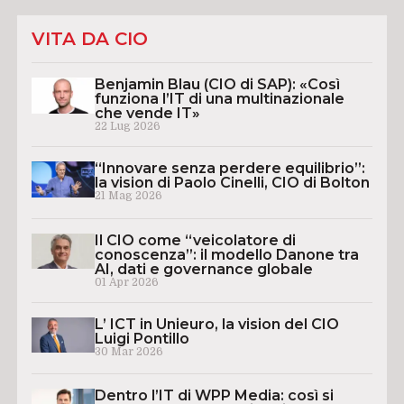
VITA DA CIO
Benjamin Blau (CIO di SAP): «Così
funziona l’IT di una multinazionale
che vende IT»
22 Lug 2026
“Innovare senza perdere equilibrio”:
la vision di Paolo Cinelli, CIO di Bolton
21 Mag 2026
Il CIO come “veicolatore di
conoscenza”: il modello Danone tra
AI, dati e governance globale
01 Apr 2026
L’ ICT in Unieuro, la vision del CIO
Luigi Pontillo
30 Mar 2026
Dentro l’IT di WPP Media: così si