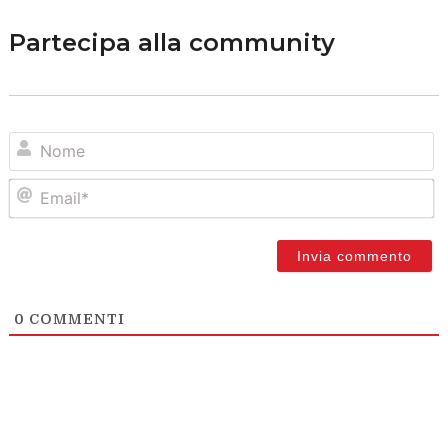
Partecipa alla community
N
Em
0
COMMENTI