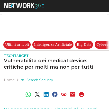
Vulnerabilità dei medical devi
Ultimi articoli
Intelligenza Artificiale
Big Data
Cybers
TECHTARGET
Vulnerabilità dei medical device:
critiche per molti ma non per tutti
Home
Search Security