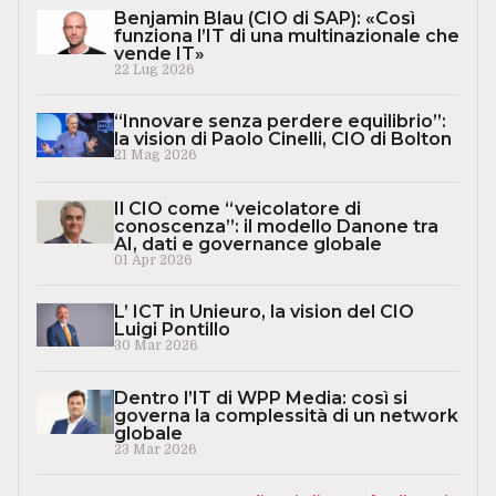
Benjamin Blau (CIO di SAP): «Così
funziona l’IT di una multinazionale che
vende IT»
22 Lug 2026
“Innovare senza perdere equilibrio”:
la vision di Paolo Cinelli, CIO di Bolton
21 Mag 2026
Il CIO come “veicolatore di
conoscenza”: il modello Danone tra
AI, dati e governance globale
01 Apr 2026
L’ ICT in Unieuro, la vision del CIO
Luigi Pontillo
30 Mar 2026
Dentro l’IT di WPP Media: così si
governa la complessità di un network
globale
23 Mar 2026