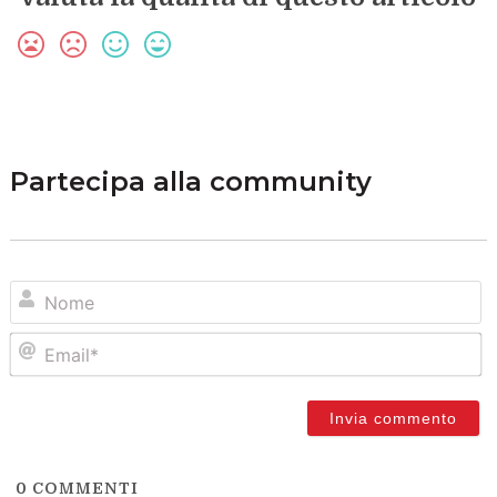
Partecipa alla community
N
Em
0
COMMENTI