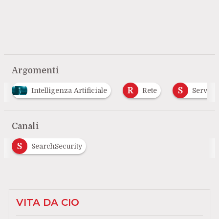
Argomenti
R
S
V
e
Rete
Server
Virtualizzazione
…
Canali
S
SearchSecurity
VITA DA CIO