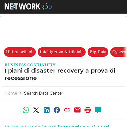
I piani di disaster recovery a 
Ultimi articoli
Intelligenza Artificiale
Big Data
Cybers
BUSINESS CONTINUITY
I piani di disaster recovery a prova di
recessione
Home
Search Data Center