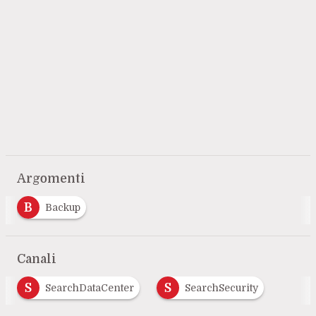
Argomenti
B
Backup
Canali
S
S
SearchDataCenter
SearchSecurity