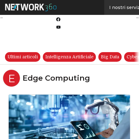
Linkedin
I nostri servi
Twitter
Facebook
Youtube-
play
Ultimi articoli
Intelligenza Artificiale
Big Data
Cyber
E
Edge Computing