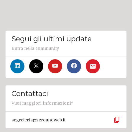
Segui gli ultimi update
Entra nella community
Contattaci
Vuoi maggiori informazioni?
content_copy
segreteria@zerounoweb.it