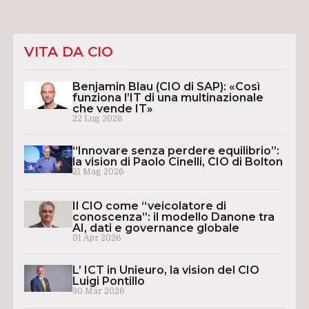
VITA DA CIO
Benjamin Blau (CIO di SAP): «Così
funziona l’IT di una multinazionale
che vende IT»
22 Lug 2026
“Innovare senza perdere equilibrio”:
la vision di Paolo Cinelli, CIO di Bolton
21 Mag 2026
Il CIO come “veicolatore di
conoscenza”: il modello Danone tra
AI, dati e governance globale
01 Apr 2026
L’ ICT in Unieuro, la vision del CIO
Luigi Pontillo
30 Mar 2026