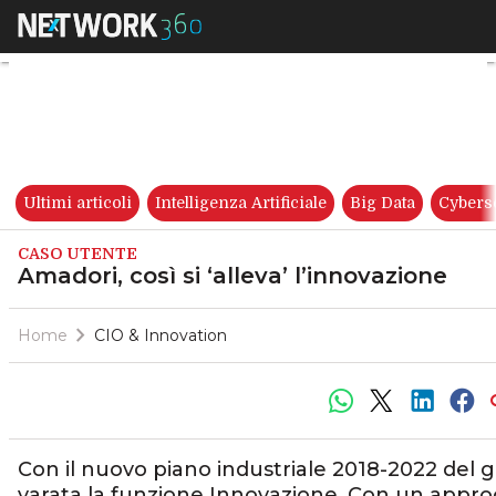
Amadori, così si ‘alleva’ l’inn
Ultimi articoli
Intelligenza Artificiale
Big Data
Cybers
CASO UTENTE
Amadori, così si ‘alleva’ l’innovazione
Home
CIO & Innovation
Con il nuovo piano industriale 2018-2022 del
varata la funzione Innovazione. Con un approc