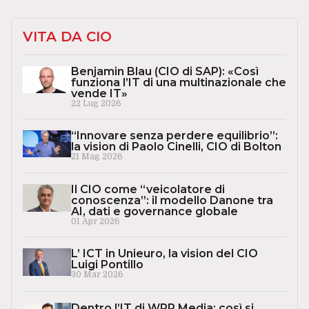
VITA DA CIO
Benjamin Blau (CIO di SAP): «Così
funziona l’IT di una multinazionale che
vende IT»
22 Lug 2026
“Innovare senza perdere equilibrio”:
la vision di Paolo Cinelli, CIO di Bolton
21 Mag 2026
Il CIO come “veicolatore di
conoscenza”: il modello Danone tra
AI, dati e governance globale
01 Apr 2026
L’ ICT in Unieuro, la vision del CIO
Luigi Pontillo
30 Mar 2026
Dentro l’IT di WPP Media: così si