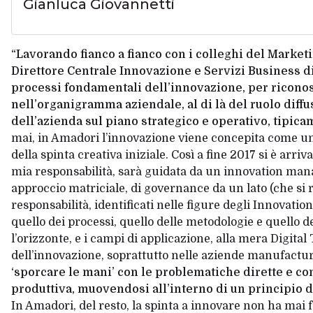
Gianluca Giovannetti
“Lavorando fianco a fianco con i colleghi del Market
Direttore Centrale Innovazione e Servizi Business 
processi fondamentali dell’innovazione, per riconos
nell’organigramma aziendale, al di là del ruolo diff
dell’azienda sul piano strategico e operativo, tipica
mai, in Amadori l’innovazione viene concepita come una
della spinta creativa iniziale. Così a fine 2017 si è arr
mia responsabilità, sarà guidata da un innovation man
approccio matriciale, di governance da un lato (che si re
responsabilità, identificati nelle figure degli Innovatio
quello dei processi, quello delle metodologie e quello dei
l’orizzonte, e i campi di applicazione, alla mera
Digital
dell’innovazione, soprattutto nelle aziende
manufactur
‘sporcare le mani’ con le problematiche dirette e con
produttiva, muovendosi all’interno di un principio
In Amadori, del resto, la spinta a innovare non ha mai fa