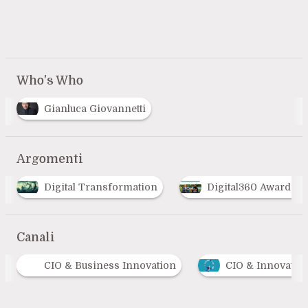
Who's Who
Gianluca Giovannetti
Argomenti
F
I
Digital360 Awards
Formazione
Ind
Canali
CIO & Business Innovation
CIO & Innovation