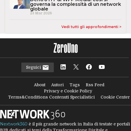
governa la complessità di un network
globale
23 Mar 2026
Vedi tutti gli approfondimenti >
Seguici
About
Autori
Tags
Rss Feed
Privacy e Cookie Policy
Terms&Conditions Contenuti Specialistici
Cookie Center
Nextwork360
è il più grande network in Italia di testate e portali
B2B dedicati ai temi della Trasformazione Digitale e