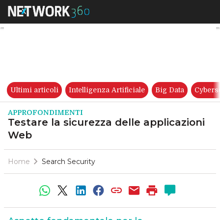
Testare la sicurezza delle ap
Ultimi articoli
Intelligenza Artificiale
Big Data
Cybers
APPROFONDIMENTI
Testare la sicurezza delle applicazioni
Web
Home
Search Security