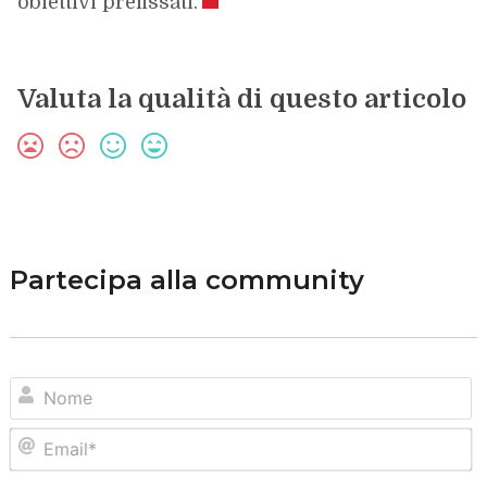
obiettivi prefissati.
Valuta la qualità di questo articolo
Partecipa alla community
N
Em