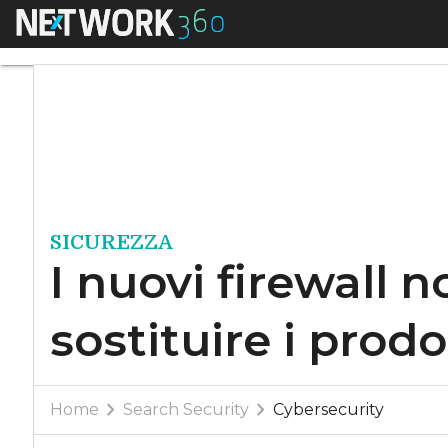
Menu
I nuovi firewall non
SICUREZZA
I nuovi firewall 
sostituire i prodo
Home
Search Security
Cybersecurity