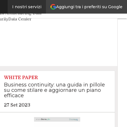
Aggiungi tra i preferiti su Google
I nostri servizi
icoli
za Artificiale
Big Data
rity
Data Center
4Things
VitaDaCIO
cutive
WHITE PAPER
Business continuity: una guida in pillole
su come stilare e aggiornare un piano
efficace
27 Set 2023