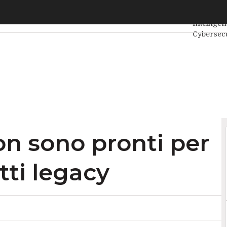
 sono pronti per sostituire i prodotti legacy
Ultimi art
Intelligen
Cybersecu
Internet
Agile4Exe
non sono pronti per
tti legacy