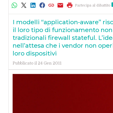
Partecipa al dibattito
I modelli “application-aware” ri
il loro tipo di funzionamento non 
tradizionali firewall stateful. L’i
nell’attesa che i vendor non oper
loro dispositivi
Pubblicato il 24 Gen 2011