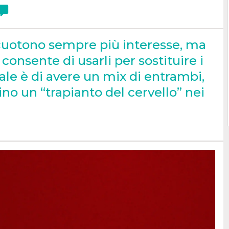
scuotono sempre più interesse, ma
consente di usarli per sostituire i
deale è di avere un mix di entrambi,
ino un “trapianto del cervello” nei