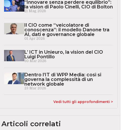
“Innovare senza perdere equilibrio”:
la vision di Paolo Cinelli, CIO di Bolton
21 Mag 2026
Il CIO come “veicolatore di
conoscenza”: il modello Danone tra
AI, dati e governance globale
01 Apr 2026
L’ ICT in Unieuro, la vision del CIO
Luigi Pontillo
30 Mar 2026
Dentro l’IT di WPP Media: così si
governa la complessità di un
network globale
23 Mar 2026
Vedi tutti gli approfondimenti >
Articoli correlati