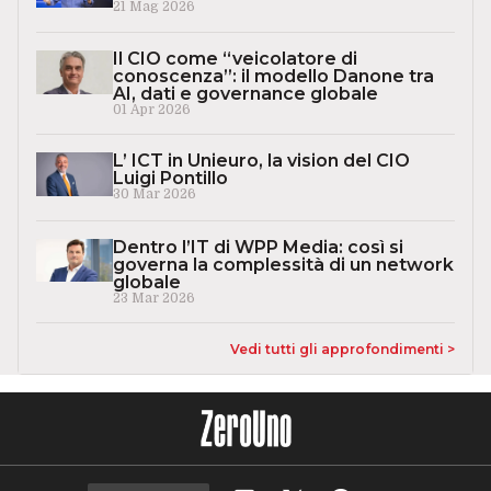
21 Mag 2026
Il CIO come “veicolatore di
conoscenza”: il modello Danone tra
AI, dati e governance globale
01 Apr 2026
L’ ICT in Unieuro, la vision del CIO
Luigi Pontillo
30 Mar 2026
Dentro l’IT di WPP Media: così si
governa la complessità di un network
globale
23 Mar 2026
Vedi tutti gli approfondimenti >