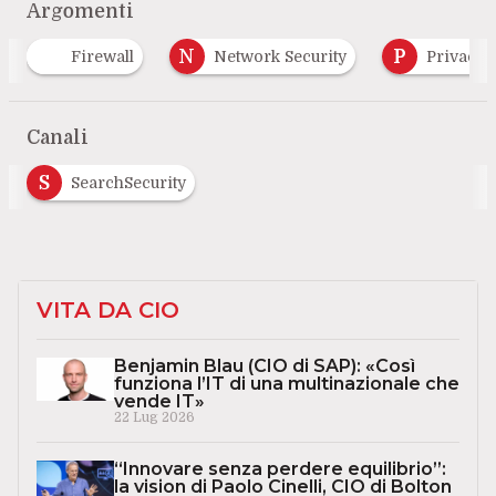
Argomenti
N
P
R
Network Security
Privacy
Rete
Canali
S
SearchSecurity
VITA DA CIO
Benjamin Blau (CIO di SAP): «Così
funziona l’IT di una multinazionale che
vende IT»
22 Lug 2026
“Innovare senza perdere equilibrio”:
la vision di Paolo Cinelli, CIO di Bolton