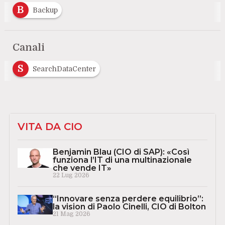
B
Backup
Canali
S
SearchDataCenter
VITA DA CIO
Benjamin Blau (CIO di SAP): «Così
funziona l’IT di una multinazionale
che vende IT»
22 Lug 2026
“Innovare senza perdere equilibrio”:
la vision di Paolo Cinelli, CIO di Bolton
21 Mag 2026