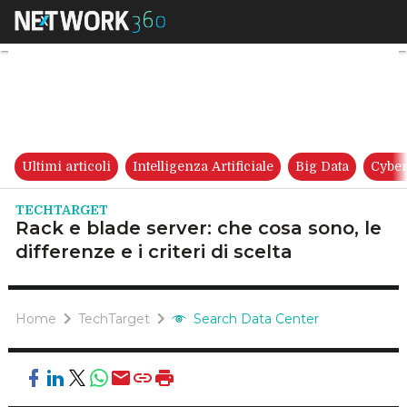
Rack e blade server: che cosa s
Ultimi articoli
Intelligenza Artificiale
Big Data
Cyber
TECHTARGET
Rack e blade server: che cosa sono, le
differenze e i criteri di scelta
Home
TechTarget
Search Data Center