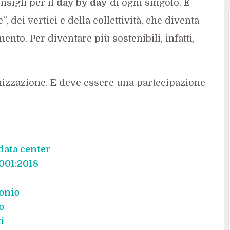
nsigli per il
day by day
di ogni singolo. È
 dei vertici e della collettività, che diventa
nto. Per diventare più sostenibili, infatti,
ganizzazione. E deve essere una partecipazione
data center
0001:2018
onio
o
i