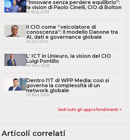
“Innovare senza perdere equilibrio”:
la vision di Paolo Cinelli, CIO di Bolton
21 Mag 2026
Il CIO come “veicolatore di
conoscenza”: il modello Danone tra
AI, dati e governance globale
01 Apr 2026
L’ ICT in Unieuro, la vision del CIO
Luigi Pontillo
30 Mar 2026
Dentro l’IT di WPP Media: così si
governa la complessità di un
network globale
23 Mar 2026
Vedi tutti gli approfondimenti >
Articoli correlati