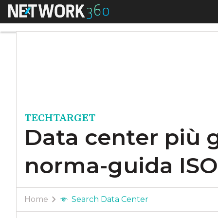
Menu
Data center più gr
TECHTARGET
Data center più g
norma-guida ISO
Home
Search Data Center