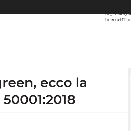
een, ecco la norma-guida ISO 50001:2018
Ultimi artico
Big Data
Cybe
Internet4Th
Agile4Execut
reen, ecco la
 50001:2018