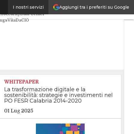
Aggiungi tra i preferiti su Google
I nostri servizi
li
Intelligenza Artificiale
rsecurity
Data Center
ings
VitaDaCIO
ive
WHITEPAPER
La trasformazione digitale e la
sostenibilità: strategie e investimenti nel
PO FESR Calabria 2014-2020
01 Lug 2025