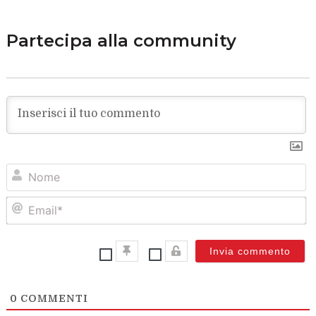
Partecipa alla community
N
Em
0
COMMENTI