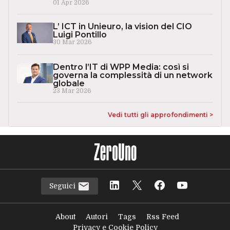
01 Apr 2026
L’ ICT in Unieuro, la vision del CIO
Luigi Pontillo
30 Mar 2026
Dentro l’IT di WPP Media: così si
governa la complessità di un network
globale
23 Mar 2026
Vedi tutti gli approfondimenti >
Seguici
About
Autori
Tags
Rss Feed
Privacy e Cookie Policy