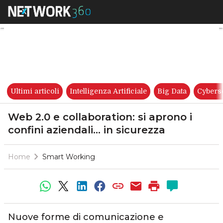
Web 2.0 e collaboration: si ap
Ultimi articoli
Intelligenza Artificiale
Big Data
Cybers
Web 2.0 e collaboration: si aprono i
confini aziendali… in sicurezza
Home
Smart Working
Nuove forme di comunicazione e