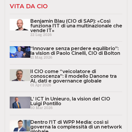
VITA DA CIO
Benjamin Blau (CIO di SAP): «Così
funziona l’IT di una multinazionale che
vende IT»
22 Lug 2026
“Innovare senza perdere equilibrio”:
la vision di Paolo Cinelli, CIO di Bolton
21 Mag 2026
Il CIO come “veicolatore di
conoscenza”: il modello Danone tra
AI, dati e governance globale
01 Apr 2026
L’ ICT in Unieuro, la vision del CIO
Luigi Pontillo
30 Mar 2026
Dentro l’IT di WPP Media: così si
governa la complessità di un network
globale