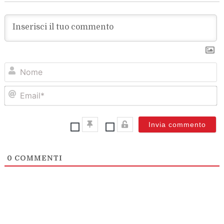
N
Em
0
COMMENTI