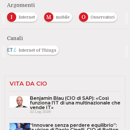
Argomenti
M
O
S
mobile
Osservatori
Smartphone
…
Canali
Internet of Things
VITA DA CIO
Benjamin Blau (CIO di SAP): «Così
funziona l’IT di una multinazionale che
vende IT»
22 Lug 2026
“Innovare senza perdere equilibrio”:
la vision di Paolo Cinelli, CIO di Bolton