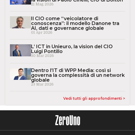
21 Mag 2026
Il CIO come “veicolatore di
conoscenza”: il modello Danone tra
AI, dati e governance globale
01 Apr 2026
L’ ICT in Unieuro, la vision del CIO
Luigi Pontillo
30 Mar 2026
Dentro l’IT di WPP Media: così si
governa la complessità di un network
globale
23 Mar 2026
Vedi tutti gli approfondimenti >