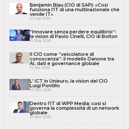
Benjamin Blau (CIO di SAP): «Così
funziona l’IT di una multinazionale che
vende IT»
22 Lug 2026
“Innovare senza perdere equilibrio”:
la vision di Paolo Cinelli, CIO di Bolton
21 Mag 2026
Il CIO come “veicolatore di
conoscenza”: il modello Danone tra
AI, dati e governance globale
01 Apr 2026
L’ ICT in Unieuro, la vision del CIO
Luigi Pontillo
30 Mar 2026
Dentro l’IT di WPP Media: così si
governa la complessità di un network
globale
23 Mar 2026