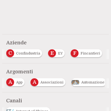
Aziende
E
F
G
L
EY
Fincantieri
Google
Le
…
Argomenti
A
B
Associazioni
Automazione
Banca
…
Canali