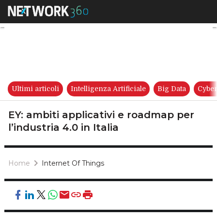
EY: ambiti applicativi e roadma
Ultimi articoli
Intelligenza Artificiale
Big Data
Cyber
EY: ambiti applicativi e roadmap per
l’industria 4.0 in Italia
Home
Internet Of Things