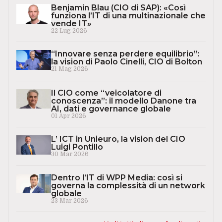
Benjamin Blau (CIO di SAP): «Così
funziona l’IT di una multinazionale che
vende IT»
22 Lug 2026
“Innovare senza perdere equilibrio”:
la vision di Paolo Cinelli, CIO di Bolton
21 Mag 2026
Il CIO come “veicolatore di
conoscenza”: il modello Danone tra
AI, dati e governance globale
01 Apr 2026
L’ ICT in Unieuro, la vision del CIO
Luigi Pontillo
30 Mar 2026
Dentro l’IT di WPP Media: così si
governa la complessità di un network
globale
23 Mar 2026