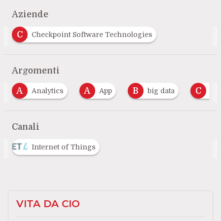
Aziende
C
Checkpoint Software Technologies
Argomenti
A
B
C
I
App
big data
cloud
Intern
…
Canali
Internet of Things
VITA DA CIO