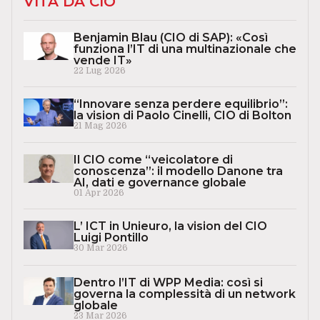
VITA DA CIO
Benjamin Blau (CIO di SAP): «Così
funziona l’IT di una multinazionale che
vende IT»
22 Lug 2026
“Innovare senza perdere equilibrio”:
la vision di Paolo Cinelli, CIO di Bolton
21 Mag 2026
Il CIO come “veicolatore di
conoscenza”: il modello Danone tra
AI, dati e governance globale
01 Apr 2026
L’ ICT in Unieuro, la vision del CIO
Luigi Pontillo
30 Mar 2026
Dentro l’IT di WPP Media: così si
governa la complessità di un network
globale
23 Mar 2026