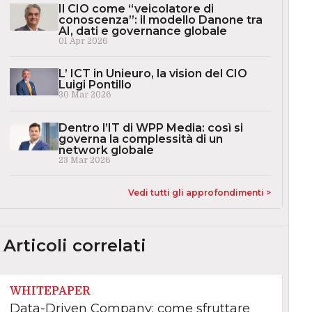
Il CIO come “veicolatore di
conoscenza”: il modello Danone tra
AI, dati e governance globale
01 Apr 2026
L’ ICT in Unieuro, la vision del CIO
Luigi Pontillo
30 Mar 2026
Dentro l’IT di WPP Media: così si
governa la complessità di un
network globale
23 Mar 2026
Vedi tutti gli approfondimenti >
Articoli correlati
WHITEPAPER
Data-Driven Company: come sfruttare