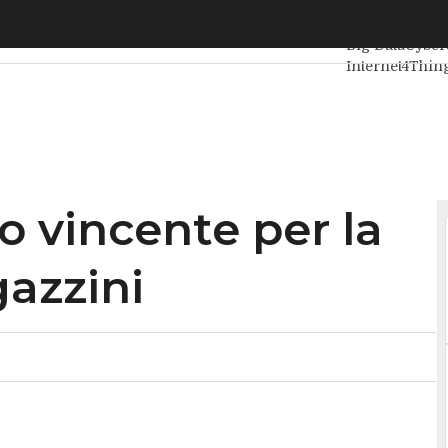
o vincente per la gestione dei magazzini
Ultimi articoli
Big Data
Cyber
Internet4Thin
Agile4Executi
io vincente per la
azzini