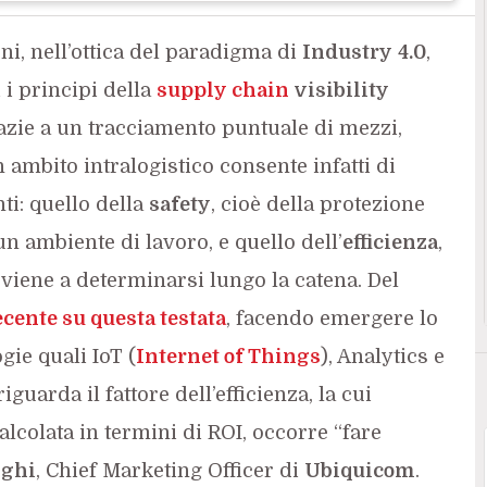
i, nell’ottica del paradigma di
Industry
4.0
,
 i principi della
supply chain
visibility
razie a un tracciamento puntuale di mezzi,
 ambito intralogistico consente infatti di
ti: quello della
safety
, cioè della protezione
n ambiente di lavoro, e quello dell’
efficienza
,
viene a determinarsi lungo la catena. Del
ecente su questa testata
, facendo emergere lo
gie quali IoT (
Internet of Things
), Analytics e
iguarda il fattore dell’efficienza, la cui
colata in termini di ROI, occorre “fare
nghi
, Chief Marketing Officer di
Ubiquicom
.