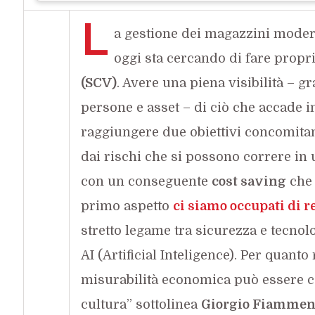
L
a gestione dei magazzini modern
oggi sta cercando di fare propri
(SCV)
. Avere una piena visibilità – g
persone e asset – di ciò che accade in
raggiungere due obiettivi concomitan
dai rischi che si possono correre in u
con un conseguente
cost saving
che 
primo aspetto
ci siamo occupati di r
stretto legame tra sicurezza e tecnolo
AI (Artificial Inteligence). Per quanto r
misurabilità economica può essere cal
cultura” sottolinea
Giorgio Fiamme