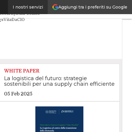
Aggiungi tra i preferiti su Google
I nostri servizi
Intelligenza Artificiale
security
Data Center
gs
VitaDaCIO
ve
WHITE PAPER
La logistica del futuro: strategie
sostenibili per una supply chain efficiente
05 Feb 2025