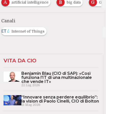
A
B
G
artificial intelligence
big data
Geoloca
Canali
Internet of Things
VITA DA CIO
Benjamin Blau (CIO di SAP): «Così
funziona l’IT di una multinazionale
che vende IT»
22 Lug 2026
“Innovare senza perdere equilibrio”:
la vision di Paolo Cinelli, CIO di Bolton
21 Mag 2026