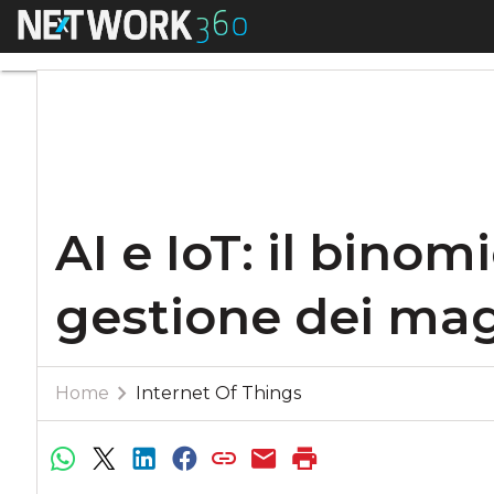
Menu
AI e IoT: il binomi
AI e IoT: il binom
gestione dei mag
Home
Internet Of Things