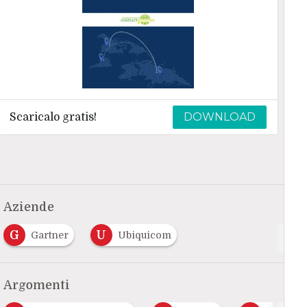
DOWNLOAD
Scaricalo gratis!
Aziende
G
U
Gartner
Ubiquicom
Argomenti