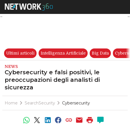
Cybersecurity e falsi positivi,
Ultimi articoli
Intelligenza Artificiale
Big Data
Cybers
NEWS
Cybersecurity e falsi positivi, le
preoccupazioni degli analisti di
sicurezza
Home
SearchSecurity
Cybersecurity