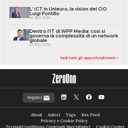
L’ ICT in Unieuro, la vision del CIO
Luigi Pontillo
30 Mar 2026
Dentro l’IT di WPP Media: così si
governa la complessità di un network
globale
23 Mar 2026
Vedi tutti gli approfondimenti >
Seguici
About
Autori
Tags
Rss Feed
Privacy e Cookie Policy
Terms&Conditions Contenuti Specialistici
Cookie Center