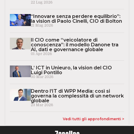
22 Lug 2026
“Innovare senza perdere equilibrio”:
la vision di Paolo Cinelli, CIO di Bolton
21 Mag 2026
Il CIO come “veicolatore di
conoscenza”: il modello Danone tra
AI, dati e governance globale
01 Apr 2026
L’ ICT in Unieuro, la vision del CIO
Luigi Pontillo
30 Mar 2026
Dentro l’IT di WPP Media: così si
governa la complessità di un network
globale
23 Mar 2026
Vedi tutti gli approfondimenti >