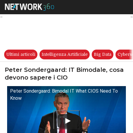
Peter Sondergaard: IT Bimoda
Ultimi articoli
Intelligenza Artificiale
Big Data
Cybers
Peter Sondergaard: IT Bimodale, cosa
devono sapere i CIO
Peter Sondergaard: Bimodal IT What CIOS Need To
Know