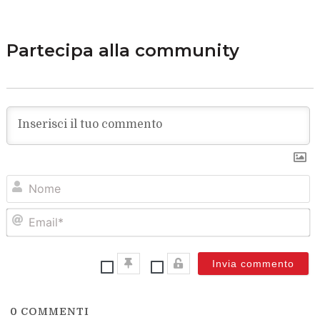
Partecipa alla community
N
Em
0
COMMENTI