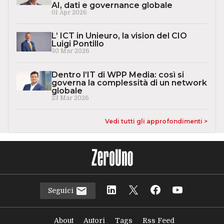
AI, dati e governance globale
01 Apr 2026
L’ ICT in Unieuro, la vision del CIO
Luigi Pontillo
30 Mar 2026
Dentro l’IT di WPP Media: così si
governa la complessità di un network
globale
23 Mar 2026
Vedi tutti gli approfondimenti >
Seguici
About
Autori
Tags
Rss Feed