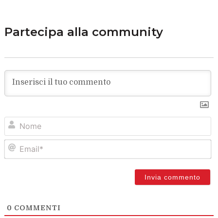
Partecipa alla community
N
Em
0
COMMENTI