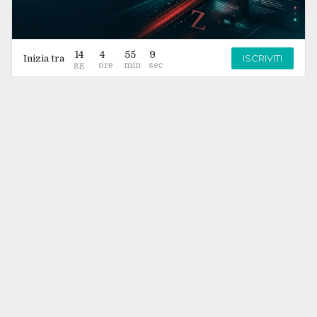
14
4
55
9
ISCRIVITI
Inizia tra