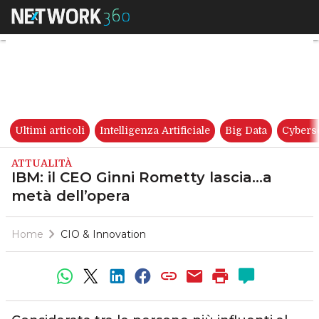
IBM: il CEO Ginni Rometty las
Ultimi articoli
Intelligenza Artificiale
Big Data
Cybers
ATTUALITÀ
IBM: il CEO Ginni Rometty lascia…a
metà dell’opera
Home
CIO & Innovation