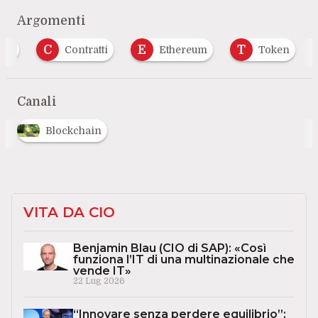
Argomenti
C
E
T
oin
Contratti
Ethereum
Token
Canali
Blockchain
VITA DA CIO
Benjamin Blau (CIO di SAP): «Così
funziona l’IT di una multinazionale che
vende IT»
22 Lug 2026
“Innovare senza perdere equilibrio”: