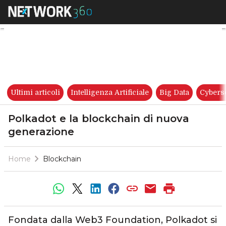
Polkadot e la blockchain di 
Ultimi articoli
Intelligenza Artificiale
Big Data
Cybers
Polkadot e la blockchain di nuova
generazione
Home
Blockchain
Fondata dalla Web3 Foundation, Polkadot si