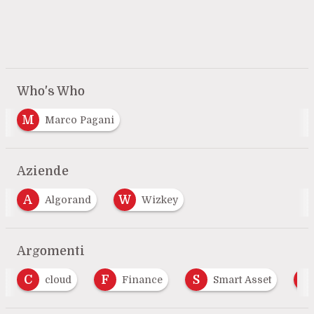
Who's Who
M
Marco Pagani
Aziende
A
W
Algorand
Wizkey
…
Argomenti
C
F
S
T
cloud
Finance
Smart Asset