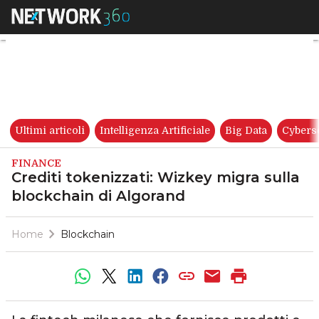
Crediti tokenizzati: Wizkey m
Ultimi articoli
Intelligenza Artificiale
Big Data
Cybers
FINANCE
Crediti tokenizzati: Wizkey migra sulla
blockchain di Algorand
Home
Blockchain