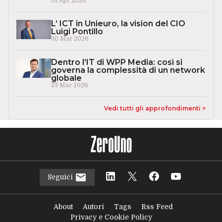
01 Apr 2026
L’ ICT in Unieuro, la vision del CIO
Luigi Pontillo
30 Mar 2026
Dentro l’IT di WPP Media: così si
governa la complessità di un network
globale
23 Mar 2026
Vedi tutti gli approfondimenti >
Seguici
About
Autori
Tags
Rss Feed
Privacy e Cookie Policy