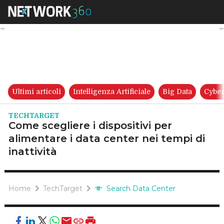
Come scegliere i dispositivi p
Ultimi articoli
Intelligenza Artificiale
Big Data
Cyber
TECHTARGET
Come scegliere i dispositivi per
alimentare i data center nei tempi di
inattività
Home
TechTarget
Search Data Center