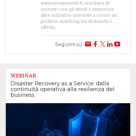
www.zerounoweb.it, una linea di
incontri con gli utenti e numerose
altre iniziative orientate a creare un
proficuo matching tra domanda e
offerta.
Seguimi su
WEBINAR
Disaster Recovery as a Service: dalla
continuità operativa alla resilienza del
business