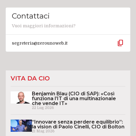
Contattaci
Vuoi maggiori informazioni?
content_copy
segreteria@zerounoweb.it
VITA DA CIO
Benjamin Blau (CIO di SAP): «Così
funziona l’IT di una multinazionale
che vende IT»
22 Lug 2026
“Innovare senza perdere equilibrio”:
la vision di Paolo Cinelli, CIO di Bolton
21 Mag 2026