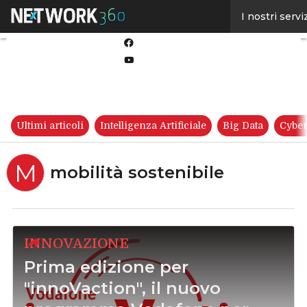
Linkedin
I nostri servi
Twitter
Facebook
Youtube-
play
Ultimi articoli
Intelligenza Artificiale
Big Data
Cyber
M
mobilità sostenibile
INNOVAZIONE
Prima edizione per
"innoVaction", il nuovo