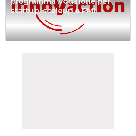
programma Vodafone per
startup, scaleup e PMI
12 Ott 2023