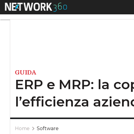
Menu
ERP e MRP: la coppi
GUIDA
ERP e MRP: la co
l’efficienza azien
Home
Software