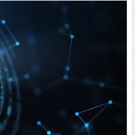
I
Infor