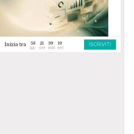
58
21
39
18
ISCRIVITI
Inizia tra