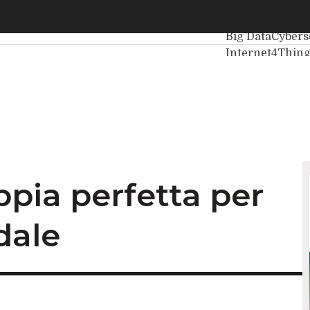
a perfetta per l’efficienza aziendale
Ultimi articoli
I
Big Data
Cybers
Internet4Thin
Agile4Executiv
ppia perfetta per
dale