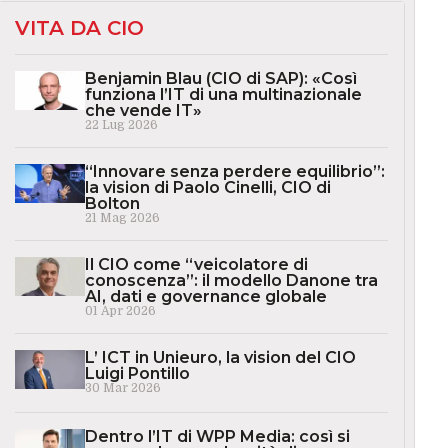
VITA DA CIO
Benjamin Blau (CIO di SAP): «Così
funziona l’IT di una multinazionale
che vende IT»
22 Lug 2026
“Innovare senza perdere equilibrio”:
la vision di Paolo Cinelli, CIO di
Bolton
21 Mag 2026
Il CIO come “veicolatore di
conoscenza”: il modello Danone tra
AI, dati e governance globale
01 Apr 2026
L’ ICT in Unieuro, la vision del CIO
Luigi Pontillo
30 Mar 2026
Dentro l’IT di WPP Media: così si