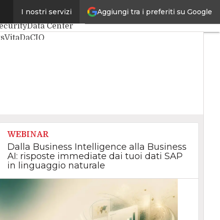
Aggiungi tra i preferiti su Google
I nostri servizi
ntelligenza Artificiale
ecurity
Data Center
gs
VitaDaCIO
e
WEBINAR
Dalla Business Intelligence alla Business
AI: risposte immediate dai tuoi dati SAP
in linguaggio naturale