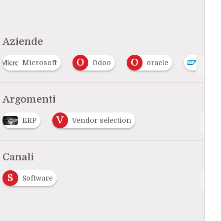
Aziende
O
O
Microsoft
Odoo
oracle
Sap
Argomenti
V
ERP
Vendor selection
…
Canali
S
Software