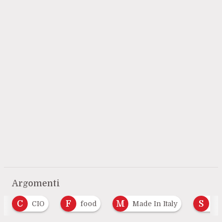
Argomenti
C
F
M
S
CIO
food
Made In Italy
Sp