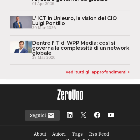
01 Apr 2026
L’ ICT in Unieuro, la vision del CIO
Luigi Pontillo
30 Mar 2026
Dentro l’IT di WPP Media: così si
governa la complessità di un network
globale
23 Mar 2026
Vedi tutti gli approfondimenti >
Seguici
About
Autori
Tags
Rss Feed