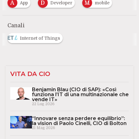
A
D
M
App
Developer
mobile
…
Canali
Internet of Things
VITA DA CIO
Benjamin Blau (CIO di SAP): «Così
funziona l’IT di una multinazionale che
vende IT»
22 Lug 2026
“Innovare senza perdere equilibrio”:
la vision di Paolo Cinelli, CIO di Bolton
21 Mag 2026