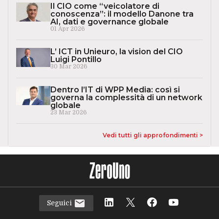
Il CIO come “veicolatore di
conoscenza”: il modello Danone tra
AI, dati e governance globale
01 Apr 2026
L’ ICT in Unieuro, la vision del CIO
Luigi Pontillo
30 Mar 2026
Dentro l’IT di WPP Media: così si
governa la complessità di un network
globale
23 Mar 2026
Vedi tutti gli approfondimenti >
Seguici