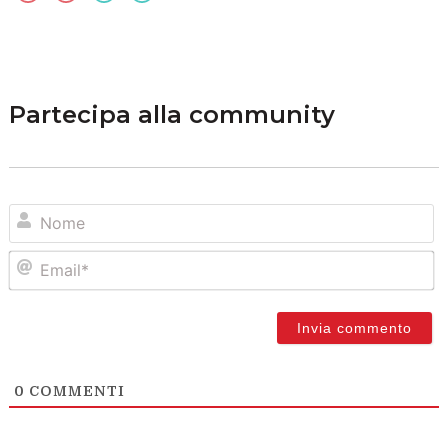
Partecipa alla community
N
Em
0
COMMENTI