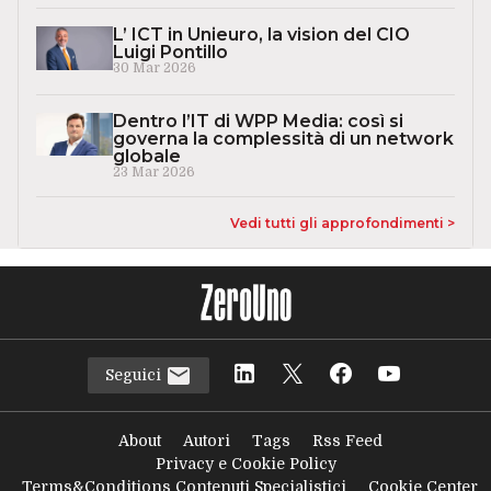
L’ ICT in Unieuro, la vision del CIO
Luigi Pontillo
30 Mar 2026
Dentro l’IT di WPP Media: così si
governa la complessità di un network
globale
23 Mar 2026
Vedi tutti gli approfondimenti >
Seguici
About
Autori
Tags
Rss Feed
Privacy e Cookie Policy
Terms&Conditions Contenuti Specialistici
Cookie Center