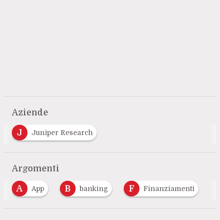
Aziende
J
Juniper Research
Argomenti
A
B
F
App
banking
Finanziamenti