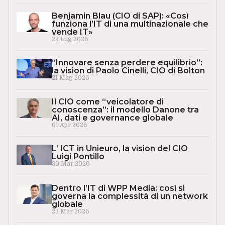
Benjamin Blau (CIO di SAP): «Così
funziona l’IT di una multinazionale che
vende IT»
22 Lug 2026
“Innovare senza perdere equilibrio”:
la vision di Paolo Cinelli, CIO di Bolton
21 Mag 2026
Il CIO come “veicolatore di
conoscenza”: il modello Danone tra
AI, dati e governance globale
01 Apr 2026
L’ ICT in Unieuro, la vision del CIO
Luigi Pontillo
30 Mar 2026
Dentro l’IT di WPP Media: così si
governa la complessità di un network
globale
23 Mar 2026