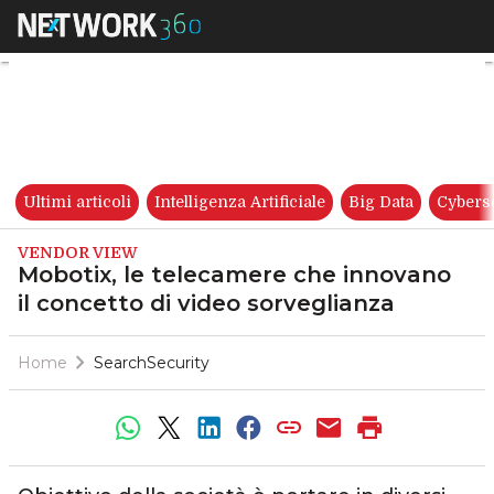
Mobotix, le telecamere che in
Ultimi articoli
Intelligenza Artificiale
Big Data
Cybers
VENDOR VIEW
Mobotix, le telecamere che innovano
il concetto di video sorveglianza
Home
SearchSecurity