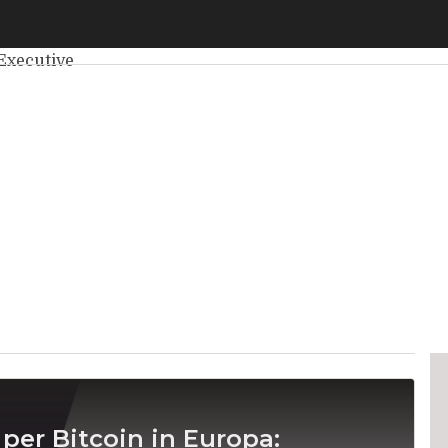
elligenza Artificiale
Big Data
Cybersecurity
Data Center
Int
Executive
per Bitcoin in Europa: