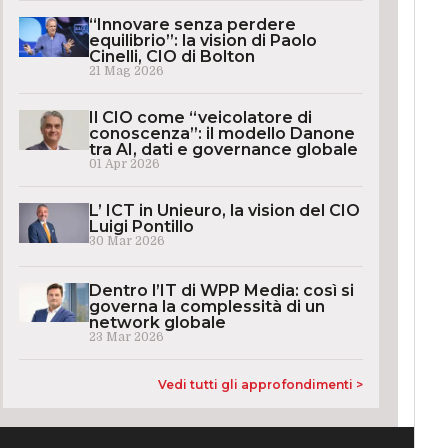
“Innovare senza perdere
equilibrio”: la vision di Paolo
Cinelli, CIO di Bolton
21 Mag 2026
Il CIO come “veicolatore di
conoscenza”: il modello Danone
tra AI, dati e governance globale
01 Apr 2026
L’ ICT in Unieuro, la vision del CIO
Luigi Pontillo
30 Mar 2026
Dentro l’IT di WPP Media: così si
governa la complessità di un
network globale
23 Mar 2026
Vedi tutti gli approfondimenti >