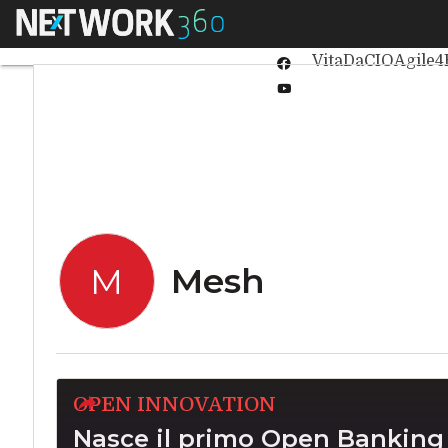
Linkedin
Menu
Ultimi articoli
Int
Twitter
VitaDaCIO
Agile4
Facebook
Youtube-
play
Mesh
M
OPEN INNOVATION
Nasce il primo Open Banking 