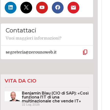
Contattaci
Vuoi maggiori informazioni?
content_copy
segreteria@zerounoweb.it
VITA DA CIO
Benjamin Blau (CIO di SAP): «Così
funziona l’IT di una
multinazionale che vende IT»
22 Lug 2026