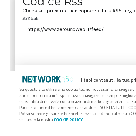
Codice Rss
Clicca sul pulsante per copiare il link RSS negli
RSS link
Codice Rss
I tuoi contenuti, la tua pr
Clicca sul pulsante per copiare il link RSS negli
Su questo sito utilizziamo cookie tecnici necessari alla navigazion
anche per fornirti un’esperienza di navigazione sempre migliore, p
RSS link
consentirti di ricevere comunicazioni di marketing aderenti alle tu
Puoi esprimere il tuo consenso cliccando su ACCETTA TUTTI I COO
Potrai sempre gestire le tue preferenze accedendo al nostro COO
visitando la nostra
COOKIE POLICY
.