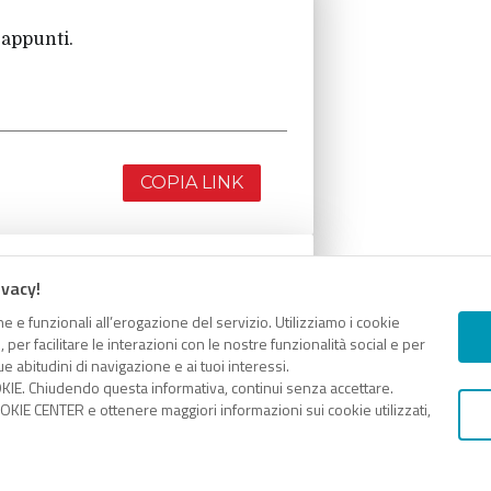
 appunti.
COPIA LINK
ivacy!
 appunti.
e e funzionali all’erogazione del servizio. Utilizziamo i cookie
er facilitare le interazioni con le nostre funzionalità social e per
e abitudini di navigazione e ai tuoi interessi.
KIE. Chiudendo questa informativa, continui senza accettare.
KIE CENTER e ottenere maggiori informazioni sui cookie utilizzati,
COPIA LINK