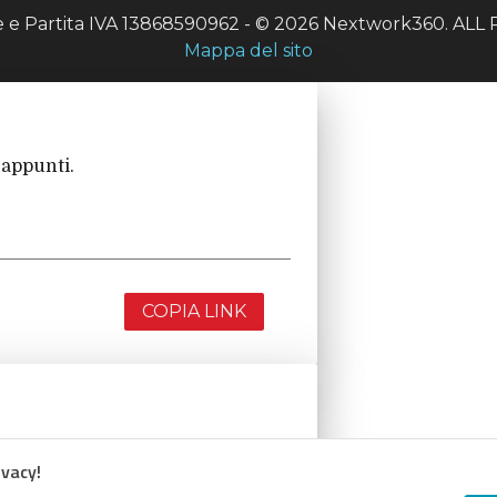
le e Partita IVA 13868590962 - © 2026 Nextwork360. A
Mappa del sito
 appunti.
COPIA LINK
 appunti.
ivacy!