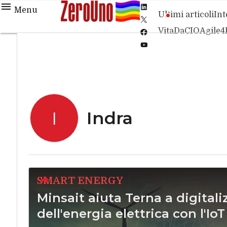
Linkedin
Menu
Ultimi articoli
Int
Twitter
VitaDaCIO
Agile4
Facebook
Youtube-
play
Indra
I
SMART ENERGY
Minsait aiuta Terna a digitali
dell'energia elettrica con l'IoT