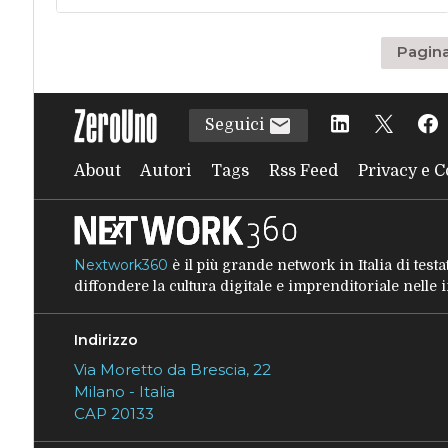
Pagina
Seguici
About
Autori
Tags
Rss Feed
Privacy e C
Nextwork360
è il più grande network in Italia di tes
diffondere la cultura digitale e imprenditoriale nelle
Indirizzo
Via Moretto da Brescia, 22
Milano - Italia
CAP 20133