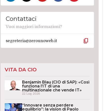
Contattaci
Vuoi maggiori informazioni?
content_copy
segreteria@zerounoweb.it
VITA DA CIO
Benjamin Blau (CIO di SAP): «Così
funziona l’IT di una
multinazionale che vende IT»
22 Lug 2026
“Innovare senza perdere
equilibrio”: la vision di Paolo