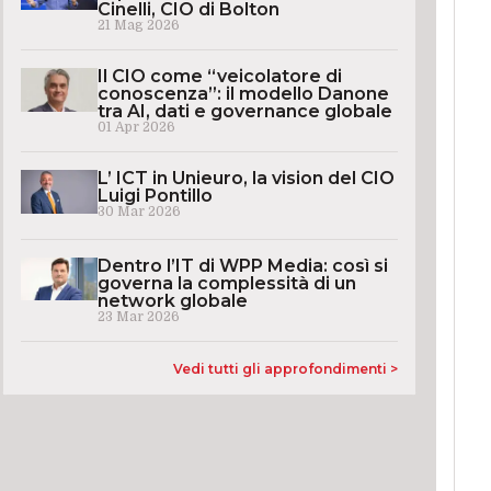
Cinelli, CIO di Bolton
21 Mag 2026
Il CIO come “veicolatore di
conoscenza”: il modello Danone
tra AI, dati e governance globale
01 Apr 2026
L’ ICT in Unieuro, la vision del CIO
Luigi Pontillo
30 Mar 2026
Dentro l’IT di WPP Media: così si
governa la complessità di un
network globale
23 Mar 2026
Vedi tutti gli approfondimenti >