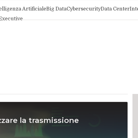
elligenza Artificiale
Big Data
Cybersecurity
Data Center
Int
Executive
zzare la trasmissione