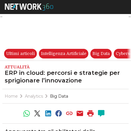
ERP in cloud: percorsi e strat
Ultimi articoli
Intelligenza Artificiale
Big Data
Cybers
ATTUALITÀ
ERP in cloud: percorsi e strategie per
sprigionare l’innovazione
Home
Analytics
Big Data