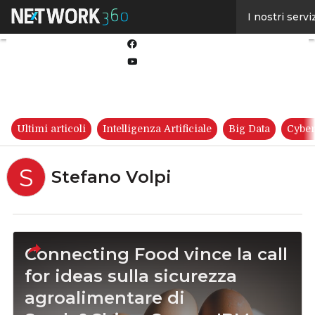
Linkedin
I nostri servi
Twitter
Facebook
Youtube-
play
Ultimi articoli
Intelligenza Artificiale
Big Data
Cyber
S
Stefano Volpi
Connecting Food vince la call
for ideas sulla sicurezza
agroalimentare di