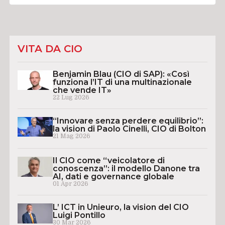
VITA DA CIO
Benjamin Blau (CIO di SAP): «Così
funziona l’IT di una multinazionale
che vende IT»
22 Lug 2026
“Innovare senza perdere equilibrio”:
la vision di Paolo Cinelli, CIO di Bolton
21 Mag 2026
Il CIO come “veicolatore di
conoscenza”: il modello Danone tra
AI, dati e governance globale
01 Apr 2026
L’ ICT in Unieuro, la vision del CIO
Luigi Pontillo
30 Mar 2026