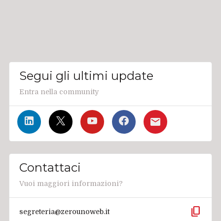
Segui gli ultimi update
Entra nella community
Contattaci
Vuoi maggiori informazioni?
content_copy
segreteria@zerounoweb.it