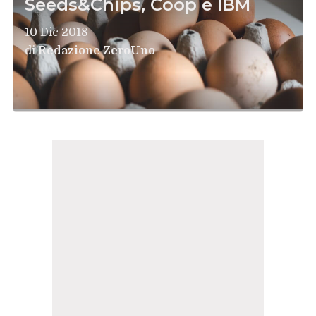
Seeds&Chips, Coop e IBM
10 Dic 2018
di
Redazione ZeroUno