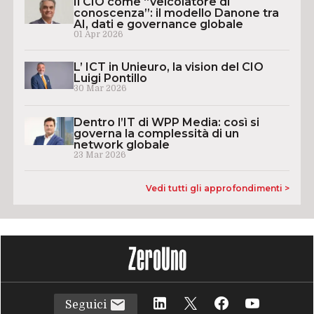
Il CIO come “veicolatore di
conoscenza”: il modello Danone tra
AI, dati e governance globale
01 Apr 2026
L’ ICT in Unieuro, la vision del CIO
Luigi Pontillo
30 Mar 2026
Dentro l’IT di WPP Media: così si
governa la complessità di un
network globale
23 Mar 2026
Vedi tutti gli approfondimenti >
Seguici