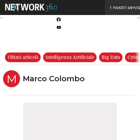
Linkedin
I nostri servi
Twitter
Facebook
Youtube-
play
Ultimi articoli
Intelligenza Artificiale
Big Data
Cyber
M
Marco Colombo