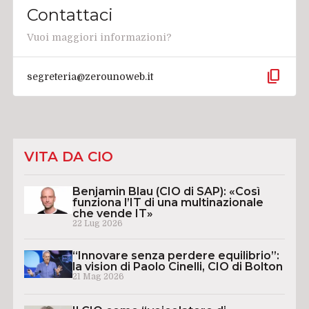
Contattaci
Vuoi maggiori informazioni?
content_copy
segreteria@zerounoweb.it
VITA DA CIO
Benjamin Blau (CIO di SAP): «Così
funziona l’IT di una multinazionale
che vende IT»
22 Lug 2026
“Innovare senza perdere equilibrio”:
la vision di Paolo Cinelli, CIO di Bolton
21 Mag 2026