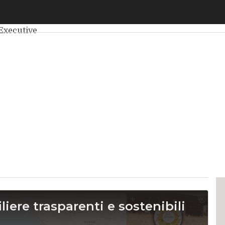
elligenza Artificiale
Big Data
Cybersecurity
Data Center
Int
Executive
liere trasparenti e sostenibili