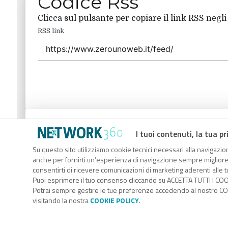
Codice Rss
Clicca sul pulsante per copiare il link RSS negli
RSS link
Codice Rss
I tuoi contenuti, la tua pr
Clicca sul pulsante per copiare il link RSS negli
Su questo sito utilizziamo cookie tecnici necessari alla navigazion
anche per fornirti un’esperienza di navigazione sempre migliore, p
RSS link
consentirti di ricevere comunicazioni di marketing aderenti alle tu
Puoi esprimere il tuo consenso cliccando su ACCETTA TUTTI I COO
Potrai sempre gestire le tue preferenze accedendo al nostro COO
visitando la nostra
COOKIE POLICY
.