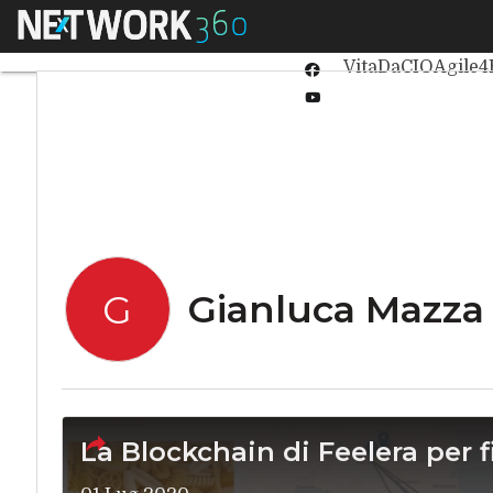
Linkedin
Menu
Ultimi articoli
Int
Twitter
VitaDaCIO
Agile4
Facebook
Youtube-
play
Gianluca Mazza
G
La Blockchain di Feelera per fi