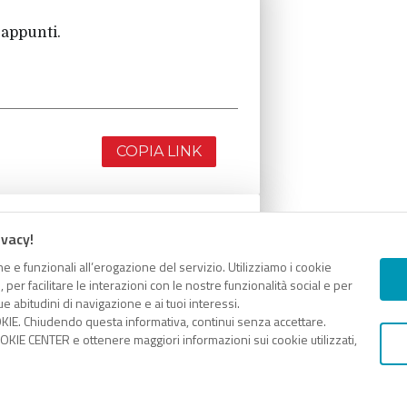
 appunti.
COPIA LINK
ivacy!
 appunti.
e e funzionali all’erogazione del servizio. Utilizziamo i cookie
er facilitare le interazioni con le nostre funzionalità social e per
e abitudini di navigazione e ai tuoi interessi.
KIE. Chiudendo questa informativa, continui senza accettare.
KIE CENTER e ottenere maggiori informazioni sui cookie utilizzati,
COPIA LINK