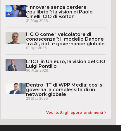
“Innovare senza perdere
equilibrio”: la vision di Paolo
Cinelli, CIO di Bolton
21 Mag 2026
Il CIO come “veicolatore di
conoscenza”: il modello Danone
tra AI, dati e governance globale
01 Apr 2026
L’ ICT in Unieuro, la vision del CIO
Luigi Pontillo
30 Mar 2026
Dentro l’IT di WPP Media: così si
governa la complessità di un
network globale
23 Mar 2026
Vedi tutti gli approfondimenti >