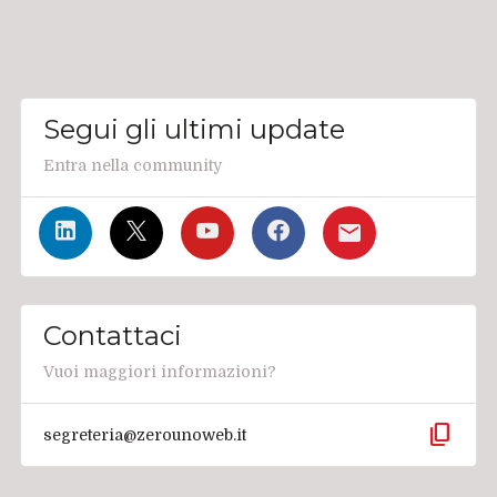
Segui gli ultimi update
Entra nella community
Contattaci
Vuoi maggiori informazioni?
content_copy
segreteria@zerounoweb.it