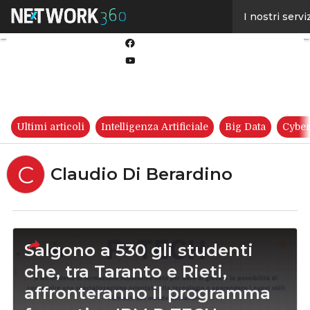
Linkedin
I nostri servi
Twitter
Facebook
Youtube-
play
Ultimi articoli
Intelligenza Artificiale
Big Data
Cyber
C
Claudio Di Berardino
Salgono a 530 gli studenti
che, tra Taranto e Rieti,
affronteranno il programma