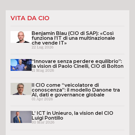
VITA DA CIO
Benjamin Blau (CIO di SAP): «Così
funziona l’IT di una multinazionale
che vende IT»
22 Lug 2026
“Innovare senza perdere equilibrio”:
la vision di Paolo Cinelli, CIO di Bolton
21 Mag 2026
Il CIO come “veicolatore di
conoscenza”: il modello Danone tra
AI, dati e governance globale
01 Apr 2026
L’ ICT in Unieuro, la vision del CIO
Luigi Pontillo
30 Mar 2026