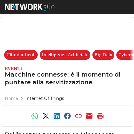
Macchine connesse: è il momen
Ultimi articoli
Intelligenza Artificiale
Big Data
Cybers
EVENTI
Macchine connesse: è il momento di
puntare alla servitizzazione
Home
Internet Of Things