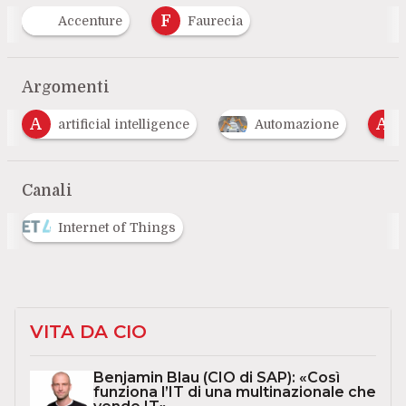
F
Accenture
Faurecia
Argomenti
A
ial intelligence
Automazione
Automotive
Canali
Internet of Things
VITA DA CIO
Benjamin Blau (CIO di SAP): «Così
funziona l’IT di una multinazionale che