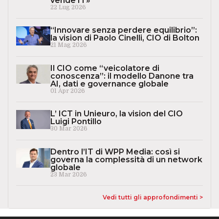
vende IT»
22 Lug 2026
“Innovare senza perdere equilibrio”:
la vision di Paolo Cinelli, CIO di Bolton
21 Mag 2026
Il CIO come “veicolatore di
conoscenza”: il modello Danone tra
AI, dati e governance globale
01 Apr 2026
L’ ICT in Unieuro, la vision del CIO
Luigi Pontillo
30 Mar 2026
Dentro l’IT di WPP Media: così si
governa la complessità di un network
globale
23 Mar 2026
Vedi tutti gli approfondimenti >