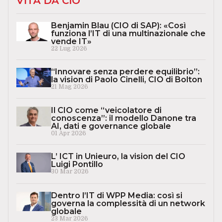
VITA DA CIO
Benjamin Blau (CIO di SAP): «Così
funziona l’IT di una multinazionale che
vende IT»
22 Lug 2026
“Innovare senza perdere equilibrio”:
la vision di Paolo Cinelli, CIO di Bolton
21 Mag 2026
Il CIO come “veicolatore di
conoscenza”: il modello Danone tra
AI, dati e governance globale
01 Apr 2026
L’ ICT in Unieuro, la vision del CIO
Luigi Pontillo
30 Mar 2026
Dentro l’IT di WPP Media: così si
governa la complessità di un network
globale
23 Mar 2026