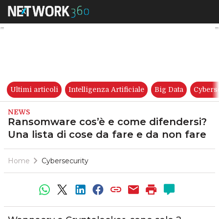
Ransomware cos’è e come difen
Ultimi articoli
Intelligenza Artificiale
Big Data
Cybers
NEWS
Ransomware cos’è e come difendersi?
Una lista di cose da fare e da non fare
Home
Cybersecurity