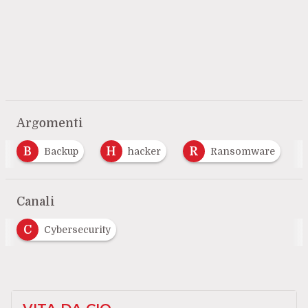
Argomenti
B
H
R
Backup
hacker
Ransomware
Canali
C
Cybersecurity