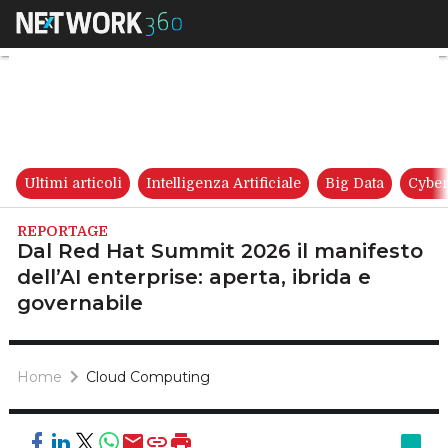
Dal Red Hat Summit 2026 il ma
Ultimi articoli
Intelligenza Artificiale
Big Data
Cyber
REPORTAGE
Dal Red Hat Summit 2026 il manifesto
dell’AI enterprise: aperta, ibrida e
governabile
Home
Cloud Computing