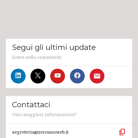
Segui gli ultimi update
Entra nella community
Contattaci
Vuoi maggiori informazioni?
content_copy
segreteria@zerounoweb.it