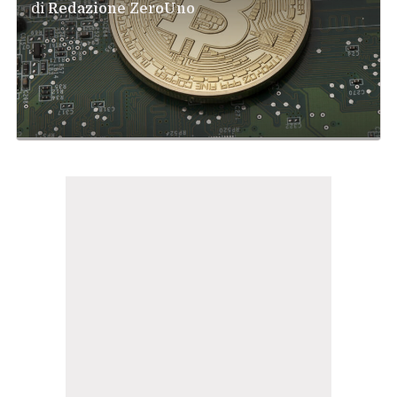
di
Redazione ZeroUno