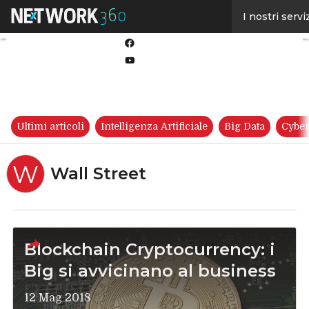
Linkedin
I nostri servi
Twitter
Facebook
Youtube-
play
Ultimi articoli
Intelligenza Artificiale
Big Data
Cyber
W
Wall Street
Blockchain Cryptocurrency: i
Big si avvicinano al business
12 Mag 2018