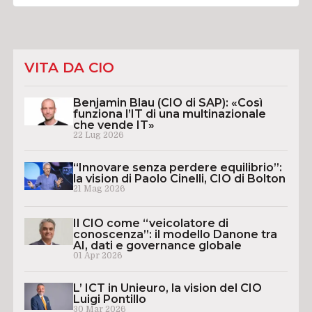
VITA DA CIO
Benjamin Blau (CIO di SAP): «Così
funziona l’IT di una multinazionale
che vende IT»
22 Lug 2026
“Innovare senza perdere equilibrio”:
la vision di Paolo Cinelli, CIO di Bolton
21 Mag 2026
Il CIO come “veicolatore di
conoscenza”: il modello Danone tra
AI, dati e governance globale
01 Apr 2026
L’ ICT in Unieuro, la vision del CIO
Luigi Pontillo
30 Mar 2026